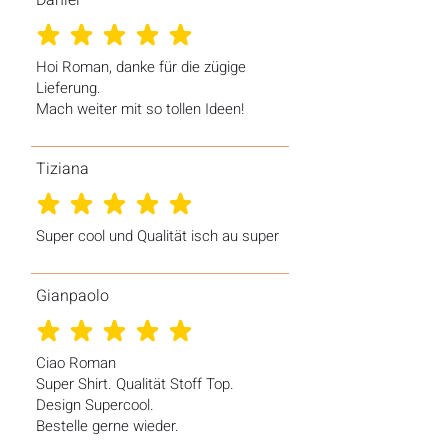
verwenden. Keine Weichspüler.
- Der Stoff dieses Produkts ist OEKO-
- Falls notwendig, auf niedriger Stufe
TEX Standard 100-zertifiziert und
durchschnittliches Rating ist 5 von 5
von der Innenseite aus bügeln.
PETA-zertifiziert
Aufdrucke nicht bügeln.
Hoi Roman, danke für die zügige
- Rohprodukt wird aus Bangladesch
- Nicht chemisch reinigen.
Lieferung.
bezogen
Mach weiter mit so tollen Ideen!
Tiziana
durchschnittliches Rating ist 5 von 5
Super cool und Qualität isch au super
Gianpaolo
durchschnittliches Rating ist 5 von 5
Ciao Roman
Super Shirt. Qualität Stoff Top.
Design Supercool.
Bestelle gerne wieder.
Ciao!