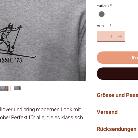
Farben
*
Anzahl
*
In
Grösse und Pas
- Dies ist ein Unisex Pu
Pullover und bring modernen Look mit
Versand
dass er sowohl für M
e! Perfekt für alle, die es klassisch
gleichermassen geeigne
- Gratis Versand ab 
du die Masse des Pull
Rücksendungen
- Da nur wenige bis k
- Die Passform fällt 
erst nach deiner Best