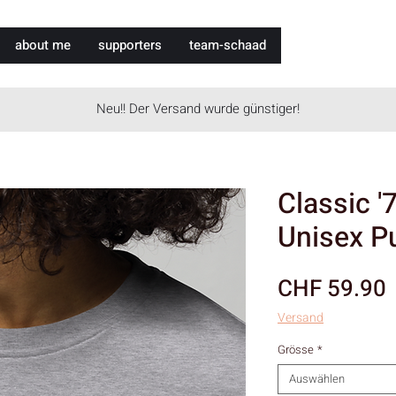
about me
supporters
team-schaad
Neu!! Der Versand wurde günstiger!
Classic '
Unisex Pu
P
CHF 59.90
Versand
Grösse
*
Auswählen