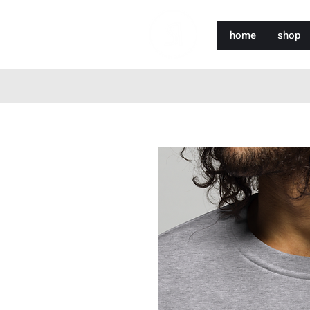
home
shop