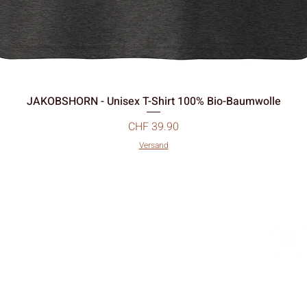
JAKOBSHORN - Unisex T-Shirt 100% Bio-Baumwolle
Preis
CHF 39.90
Versand
home
shop
about me
supporters
team-schaad