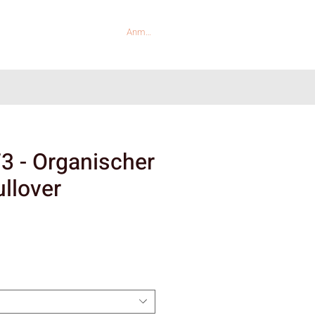
Anmelden
73 - Organischer
llover
reis